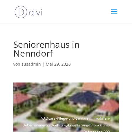
Seniorenhaus in
Nenndorf
von
susadmin
|
Mai 29, 2020
VADcare-Pflege-und-Seniorenimmobilien-
Uebernahme-Fortfuehrung-Erweiterung-Entwicklung-
Referenzen-003